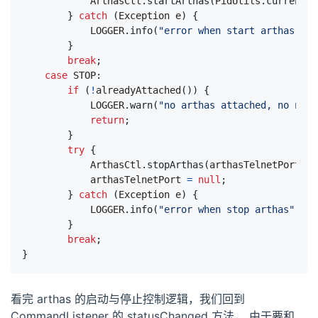
ArthasCtl
.
startArthas
(
PidUtils
.
currentLo
}
catch
(
Exception
e
)
{
LOGGER
.
info
(
"error when start arthas"
,
e
}
break
;
case
STOP
:
if
(
!
alreadyAttached
())
{
LOGGER
.
warn
(
"no arthas attached, no need
return
;
}
try
{
ArthasCtl
.
stopArthas
(
arthasTelnetPort
);
arthasTelnetPort
=
null
;
}
catch
(
Exception
e
)
{
LOGGER
.
info
(
"error when stop arthas"
,
e
)
}
break
;
}
看完 arthas 的启动与停止控制逻辑，我们回到
CommandListener 的 statusChanged 方法， 由于要和