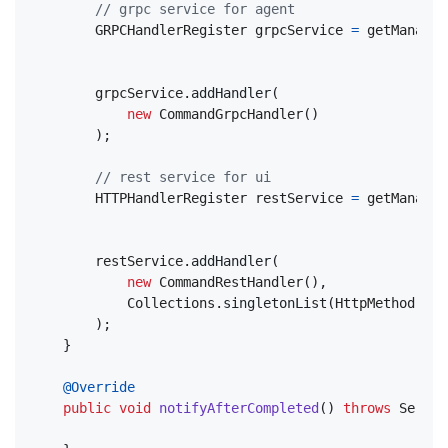
// grpc service for agent
GRPCHandlerRegister
grpcService
=
getManager
grpcService
.
addHandler
(
new
CommandGrpcHandler
()
);
// rest service for ui
HTTPHandlerRegister
restService
=
getManager
restService
.
addHandler
(
new
CommandRestHandler
(),
Collections
.
singletonList
(
HttpMethod
.
POS
);
}
@Override
public
void
notifyAfterCompleted
()
throws
Servic