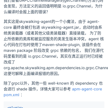
我们查看GRPCChannelManager的getChannel()方法代码
会发现，方法定义的返回值明明是 io.grpc.Channel，为什
么编译时会报上面的错误？
其实这是skywalking-agent的一个小魔法，由于 agent-
core 最终会被打包进 skywalking-agent.jar，启动时由系
统类装载器（或者其他父级类装载器）直接装载， 为了防
止所依赖的类库和被监控服务的类发生版本冲突，agent 核
心代码在打包时使用了maven-shade-plugin, 该插件会在
maven package 阶段改变 grpc 依赖的包名， 我们在源代
码里看到的是 io.grpc.Channel，其实在真正运行时已经被
改成了
org.apache.skywalking.apm.dependencies.io.grpc.Chann
这便可解释上面编译报错的原因。
除了grpc以外，其他一些 well-known 的 dependency 也
会进行 shade 操作，详情大家可以参考
apm-agent-core
pom.xml
：
<plugin>