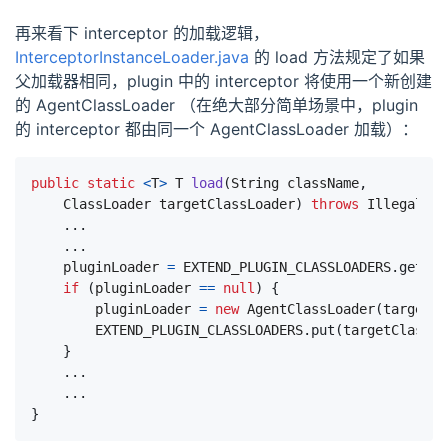
再来看下 interceptor 的加载逻辑，
InterceptorInstanceLoader.java
的 load 方法规定了如果
父加载器相同，plugin 中的 interceptor 将使用一个新创建
的 AgentClassLoader （在绝大部分简单场景中，plugin
的 interceptor 都由同一个 AgentClassLoader 加载）：
public
static
<
T
>
T
load
(
String
className
,
ClassLoader
targetClassLoader
)
throws
IllegalAcc
...
...
pluginLoader
=
EXTEND_PLUGIN_CLASSLOADERS
.
get
(
ta
if
(
pluginLoader
==
null
)
{
pluginLoader
=
new
AgentClassLoader
(
targetCl
EXTEND_PLUGIN_CLASSLOADERS
.
put
(
targetClassLo
}
...
...
}