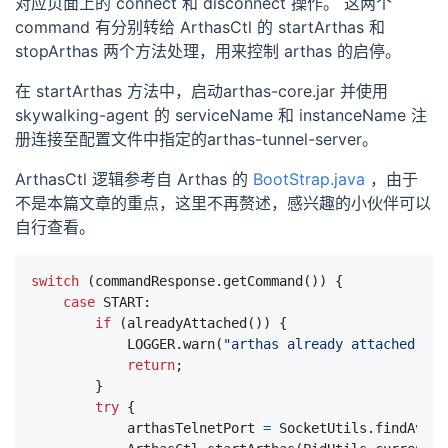
对应页面上的 connect 和 disconnect 操作。 这两个
command 有分别转给 ArthasCtl 的 startArthas 和
stopArthas 两个方法处理，用来控制 arthas 的启停。
在 startArthas 方法中，启动arthas-core.jar 并使用
skywalking-agent 的 serviceName 和 instanceName 注
册连接至配置文件中指定的arthas-tunnel-server。
ArthasCtl 逻辑参考自 Arthas 的
BootStrap.java
，由于
不是本篇文章的重点，这里不再赘述，感兴趣的小伙伴可以
自行查看。
switch
(
commandResponse
.
getCommand
())
{
case
START
:
if
(
alreadyAttached
())
{
LOGGER
.
warn
(
"arthas already attached, no
return
;
}
try
{
arthasTelnetPort
=
SocketUtils
.
findAvail