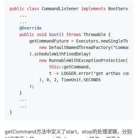
public
class
CommandListener
implements
BootService
,
...
...
@Override
public
void
boot
()
throws
Throwable
{
getCommandFuture
=
Executors
.
newSingleThread
new
DefaultNamedThreadFactory
(
"CommandLi
).
scheduleWithFixedDelay
(
new
RunnableWithExceptionProtection
(
this
::
getCommand
,
t
->
LOGGER
.
error
(
"get arthas comman
),
0
,
2
,
TimeUnit
.
SECONDS
);
}
...
...
}
getCommand方法中定义了start、stop的处理逻辑，分别