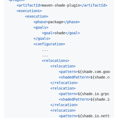
<artifactId>
maven-shade-plugin
</artifactId>
<executions>
<execution>
<phase>
package
</phase>
<goals>
<goal>
shade
</goal>
</goals>
<configuration>
<relocations>
<relocation>
<pattern>
${shade.com.google.
<shadedPattern>
${shade.com.g
</relocation>
<relocation>
<pattern>
${shade.io.grpc.sou
<shadedPattern>
${shade.io.gr
</relocation>
<relocation>
<pattern>
${shade.io.netty.so