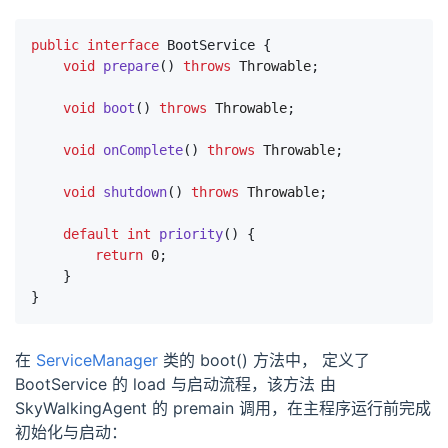
public
interface
BootService
{
void
prepare
()
throws
Throwable
;
void
boot
()
throws
Throwable
;
void
onComplete
()
throws
Throwable
;
void
shutdown
()
throws
Throwable
;
default
int
priority
()
{
return
0
;
}
}
在
ServiceManager
类的 boot() 方法中， 定义了
BootService 的 load 与启动流程，该方法 由
SkyWalkingAgent 的 premain 调用，在主程序运行前完成
初始化与启动：