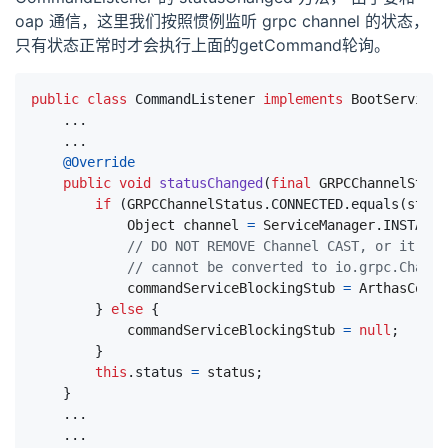
oap 通信，这里我们按照惯例监听 grpc channel 的状态，
只有状态正常时才会执行上面的getCommand轮询。
public
class
CommandListener
implements
BootService
,
...
...
@Override
public
void
statusChanged
(
final
GRPCChannelStatu
if
(
GRPCChannelStatus
.
CONNECTED
.
equals
(
statu
Object
channel
=
ServiceManager
.
INSTANCE
// DO NOT REMOVE Channel CAST, or it wil
// cannot be converted to io.grpc.Channe
commandServiceBlockingStub
=
ArthasComma
}
else
{
commandServiceBlockingStub
=
null
;
}
this
.
status
=
status
;
}
...
...