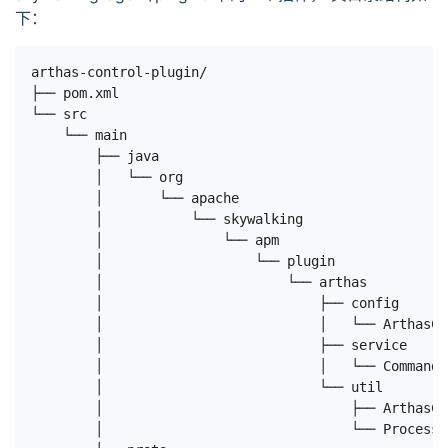
下：
arthas-control-plugin/

├── pom.xml

└── src

    └── main

        ├── java

        │   └── org

        │       └── apache

        │           └── skywalking

        │               └── apm

        │                   └── plugin

        │                       └── arthas

        │                           ├── config

        │                           │   └── Arthas
        │                           ├── service

        │                           │   └── Command
        │                           └── util

        │                               ├── Artha
        │                               └── ProcessU