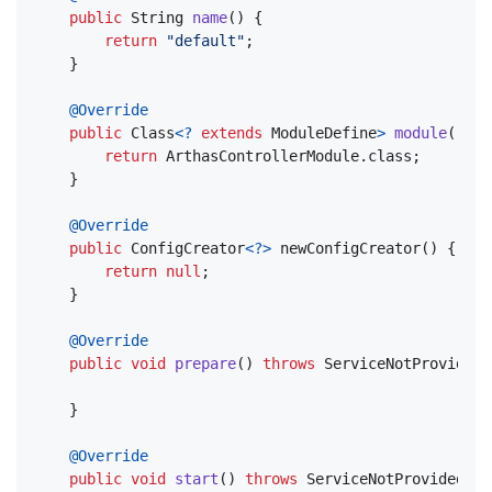
public
String
name
()
{
return
"default"
;
}
@Override
public
Class
<?
extends
ModuleDefine
>
module
()
{
return
ArthasControllerModule
.
class
;
}
@Override
public
ConfigCreator
<?>
newConfigCreator
()
{
return
null
;
}
@Override
public
void
prepare
()
throws
ServiceNotProvidedE
}
@Override
public
void
start
()
throws
ServiceNotProvidedExc