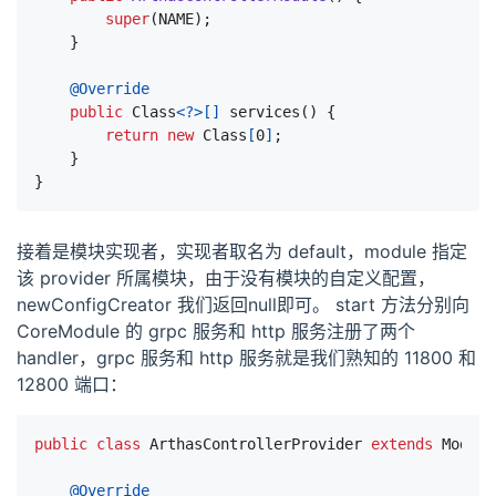
super
(
NAME
);
}
@Override
public
Class
<?>[]
services
()
{
return
new
Class
[
0
]
;
}
}
接着是模块实现者，实现者取名为 default，module 指定
该 provider 所属模块，由于没有模块的自定义配置，
newConfigCreator 我们返回null即可。 start 方法分别向
CoreModule 的 grpc 服务和 http 服务注册了两个
handler，grpc 服务和 http 服务就是我们熟知的 11800 和
12800 端口：
public
class
ArthasControllerProvider
extends
Module
@Override