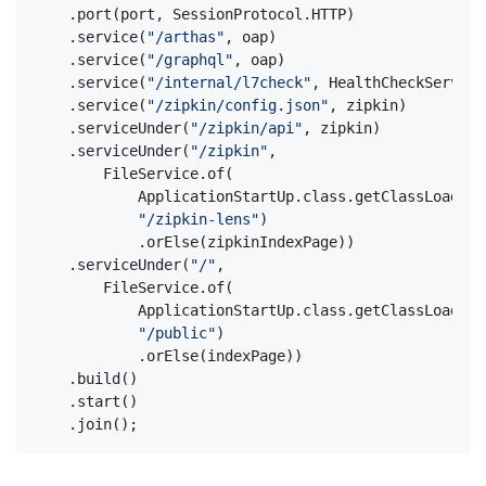
.
port
(
port
,
SessionProtocol
.
HTTP
)
.
service
(
"/arthas"
,
oap
)
.
service
(
"/graphql"
,
oap
)
.
service
(
"/internal/l7check"
,
HealthCheckService
.
service
(
"/zipkin/config.json"
,
zipkin
)
.
serviceUnder
(
"/zipkin/api"
,
zipkin
)
.
serviceUnder
(
"/zipkin"
,
FileService
.
of
(
ApplicationStartUp
.
class
.
getClassLoader
(
"/zipkin-lens"
)
.
orElse
(
zipkinIndexPage
))
.
serviceUnder
(
"/"
,
FileService
.
of
(
ApplicationStartUp
.
class
.
getClassLoader
(
"/public"
)
.
orElse
(
indexPage
))
.
build
()
.
start
()
.
join
();