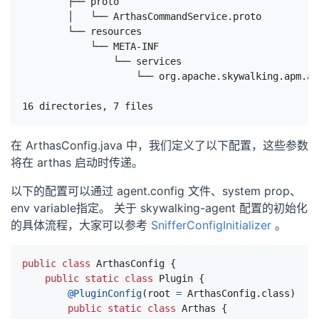
        ├── proto

        │   └── ArthasCommandService.proto       
        └── resources

            └── META-INF

                └── services                        
                    └── org.apache.skywalking.apm.ag
在 ArthasConfig.java 中，我们定义了以下配置，这些参数
将在 arthas 启动时传递。
以下的配置可以通过 agent.config 文件、system prop、
env variable指定。 关于 skywalking-agent 配置的初始化
的具体流程，大家可以参考
SnifferConfigInitializer
。
public
class
ArthasConfig
{
public
static
class
Plugin
{
@PluginConfig
(
root
=
ArthasConfig
.
class
)
public
static
class
Arthas
{