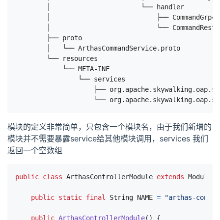
        │                       └── handler

        │                           ├── CommandGrp
        │                           └── CommandRes
        ├── proto

        │   └── ArthasCommandService.proto

        └── resources

            └── META-INF

                └── services                     
                    ├── org.apache.skywalking.oap.se
模块的定义非常简单，只包含一个模块名，由于我们新增的
模块并不需要暴露service给其他模块调用，services 我们
返回一个空数组
public
class
ArthasControllerModule
extends
ModuleDe
public
static
final
String
NAME
=
"arthas-contro
public
ArthasControllerModule
()
{