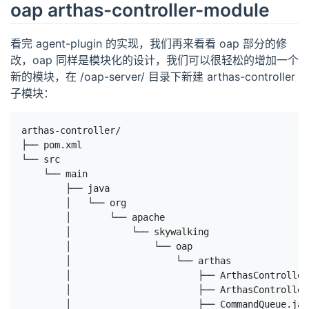
oap arthas-controller-module
看完 agent-plugin 的实现，我们再来看看 oap 部分的修
改，oap 同样是模块化的设计，我们可以很轻松的增加一个
新的模块，在 /oap-server/ 目录下新建 arthas-controller
子模块：
arthas-controller/

├── pom.xml

└── src

    └── main

        ├── java

        │   └── org

        │       └── apache

        │           └── skywalking

        │               └── oap

        │                   └── arthas

        │                       ├── ArthasControll
        │                       ├── ArthasControl
        │                       ├── CommandQueue.java